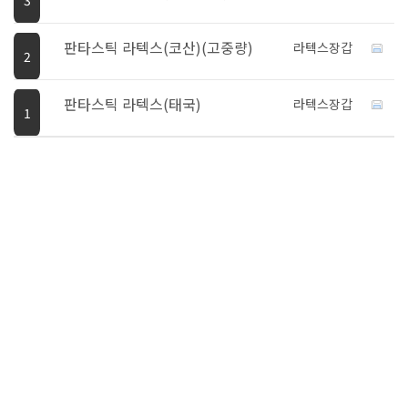
판타스틱 라텍스(코산)(고중량)
라텍스장갑
2
판타스틱 라텍스(태국)
라텍스장갑
1
COMPANY
BRAND
PRODUCT
PRODUCT-2
회사소개
CUSTOMER
나노가드
일회용 작업복 & 가운
공구가방&파우치
연혁
CLASSY
공지사항
일회용 모자 & 덧신
호신·안전용품
오시는길
인증서 & 성적서
판타스틱
마스크
POLICY
위생용품
조직도
제품 이미지 자료실
라텍스 & 니트릴 글러브
이용약관
여름 안전용품
홍보관
나노가드 작업 장갑
개인정보처리방침
이메일무단수집거부
겨울 안전용품
질문과답변
온라인문의
Admin