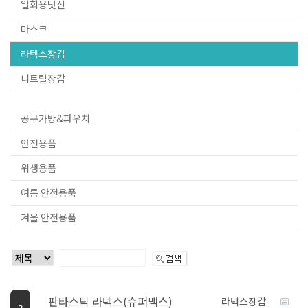
일회용덧신
마스크
라텍스장갑
니트릴장갑
공구가방&파우치
안전용품
위생용품
여름 안전용품
겨울 안전용품
판타스틱 라텍스(슈퍼맥스)
라텍스장갑
3