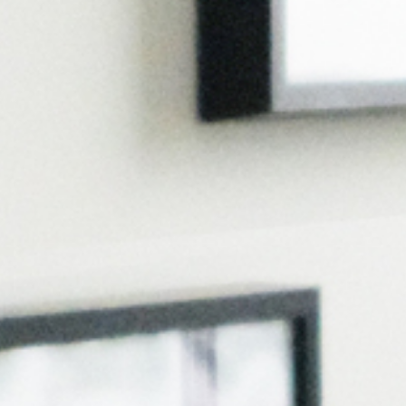
담
소
시
개
는
길