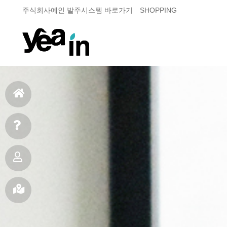
주식회사예인 발주시스템 바로가기
SHOPPING
홈
으
빠
로
른
제
상
품
오