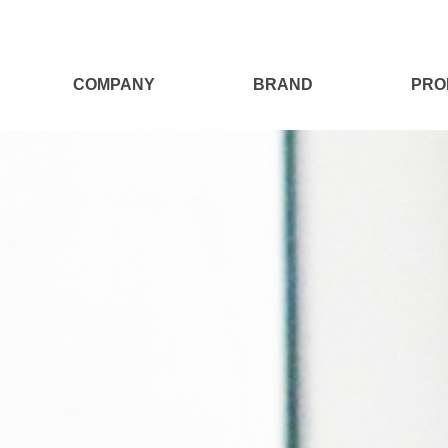
COMPANY
BRAND
PRO
회사소개
나노가드
일회용 작
연혁
CLASSY
일회용 모
오시는길
판타스틱
마
조직도
라텍스 & 
나노가드