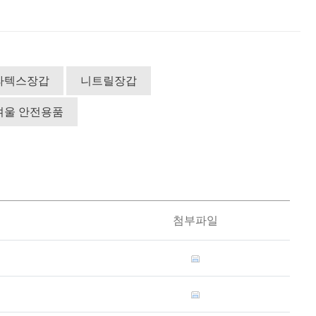
라텍스장갑
니트릴장갑
겨울 안전용품
첨부파일