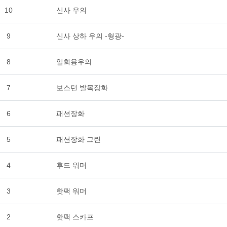
10
신사 우의
9
신사 상하 우의 -형광-
8
일회용우의
7
보스턴 발목장화
6
패션장화
5
패션장화 그린
4
후드 워머
3
핫팩 워머
2
핫팩 스카프