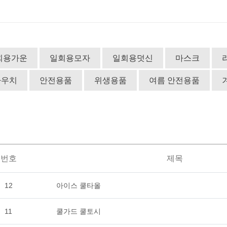
회용가운
일회용모자
일회용덧신
마스크
파우치
안전용품
위생용품
여름 안전용품
번호
제목
12
아이스 쿨타올
11
쿨가드 쿨토시