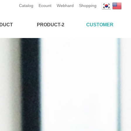
Catalog
Ecount
Webhard
Shopping
DUCT
PRODUCT-2
CUSTOMER
업복 & 가운
공구가방&파우치
공지사항
자 & 덧신
호신·안전용품
인증서 & 성적서
스크
위생용품
제품 이미지 자료실
니트릴 글러브
여름 안전용품
홍보관
 작업 장갑
겨울 안전용품
질문과답변