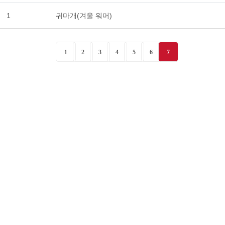
1
귀마개(겨울 워머)
1
2
3
4
5
6
7
PRODUCT
일회용 작업복 & 가운
일회용 모자 & 덧신
마스크
라텍스 & 니트릴 글러브